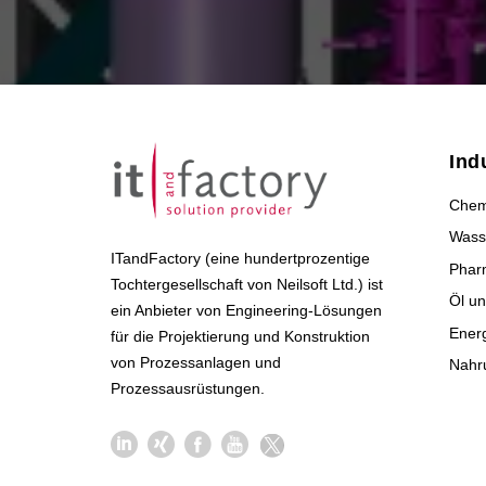
Ind
Chem
Wass
ITandFactory (eine hundertprozentige
Phar
Tochtergesellschaft von Neilsoft Ltd.) ist
Öl u
ein Anbieter von Engineering-Lösungen
Ener
für die Projektierung und Konstruktion
von Prozessanlagen und
Nahr
Prozessausrüstungen.