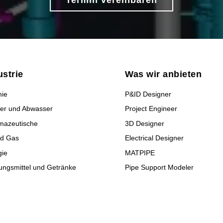
Termin vereinbaren
ustrie
Was wir anbieten
ie
P&ID Designer
er und Abwasser
Project Engineer
mazeutische
3D Designer
nd Gas
Electrical Designer
gie
MATPIPE
ungsmittel und Getränke
Pipe Support Modeler